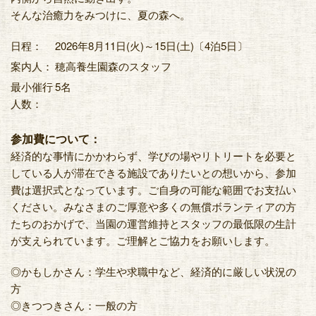
そんな治癒力をみつけに、夏の森へ。
日程：
2026年8月11日(火)～15日(土)〔4泊5日〕
案内人：
穂高養生園森のスタッフ
最小催行
5名
人数：
参加費について：
経済的な事情にかかわらず、学びの場やリトリートを必要と
している人が滞在できる施設でありたいとの想いから、参加
費は選択式となっています。ご自身の可能な範囲でお支払い
ください。みなさまのご厚意や多くの無償ボランティアの方
たちのおかげで、当園の運営維持とスタッフの最低限の生計
が支えられています。ご理解とご協力をお願いします。
◎かもしかさん：学生や求職中など、経済的に厳しい状況の
方
◎きつつきさん：一般の方