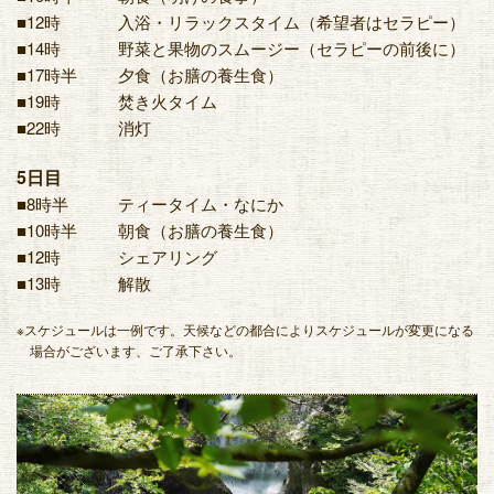
■12時
入浴・リラックスタイム（希望者はセラピー）
■14時
野菜と果物のスムージー（セラピーの前後に）
■17時半
夕食（お膳の養生食）
■19時
焚き火タイム
■22時
消灯
5日目
■8時半
ティータイム・なにか
■10時半
朝食（お膳の養生食）
■12時
シェアリング
■13時
解散
※スケジュールは一例です。天候などの都合によりスケジュールが変更になる
場合がございます、ご了承下さい。