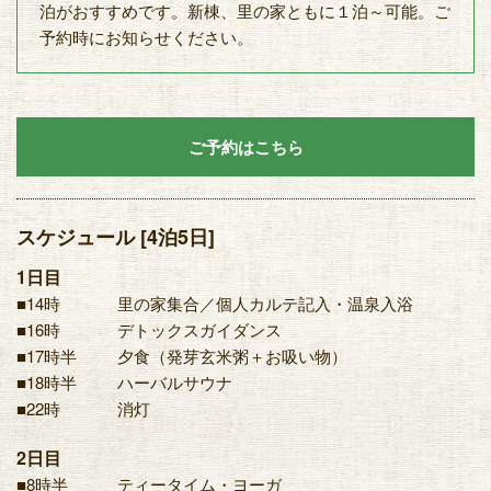
泊がおすすめです。新棟、里の家ともに１泊～可能。ご
予約時にお知らせください。
ご予約はこちら
スケジュール [4泊5日]
1日目
■14時
里の家集合／個人カルテ記入・温泉入浴
■16時
デトックスガイダンス
■17時半
夕食（発芽玄米粥＋お吸い物）
■18時半
ハーバルサウナ
■22時
消灯
2日目
■8時半
ティータイム・ヨーガ