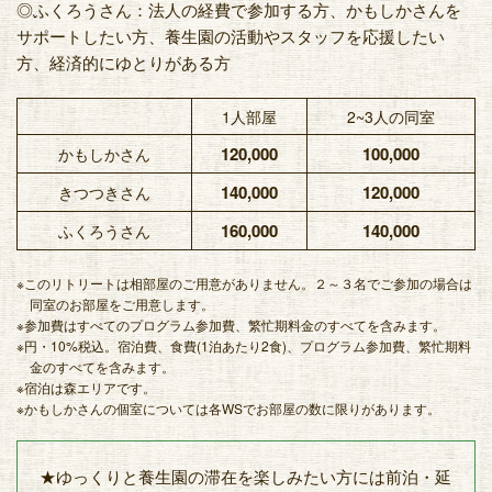
◎ふくろうさん：法人の経費で参加する方、かもしかさんを
サポートしたい方、養生園の活動やスタッフを応援したい
方、経済的にゆとりがある方
1人部屋
2~3人の同室
120,000
100,000
かもしかさん
140,000
120,000
きつつきさん
160,000
140,000
ふくろうさん
※このリトリートは相部屋のご用意がありません。２～３名でご参加の場合は
同室のお部屋をご用意します。
※参加費はすべてのプログラム参加費、繁忙期料金のすべてを含みます。
※円・10%税込。宿泊費、食費(1泊あたり2食)、プログラム参加費、繁忙期料
金のすべてを含みます。
※宿泊は森エリアです。
※かもしかさんの個室については各WSでお部屋の数に限りがあります。
★ゆっくりと養生園の滞在を楽しみたい方には前泊・延