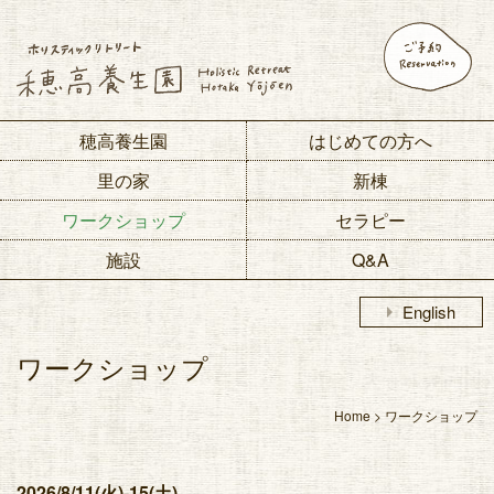
穂高養生園
はじめての方へ
里の家
新棟
ワークショップ
セラピー
施設
Q&A
arrow_right
English
ワークショップ
Home
>
ワークショップ
2026/8/11(火)-15(土)