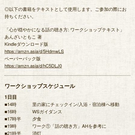
◎以下の書籍をテキストとして使用します。ご参加の際にお
持ちください。
「心が穏やかになる話の聴き方: ワークショップテキスト」
あんざいともこ 著
Kindleダウンロード版
https://amzn.asia/d/5HdmwLS
ペーパーバック版
https://amzn.asia/d/hC5DLJ0
ワークショップスケジュール
1日目
■14時
里の家にチェックイン/入浴・宿泊棟へ移動
■16時
WSガイダンス
■17時半
夕食
■19時
ワーク①「話の聴き方」AHを参考に
■21時半
消灯