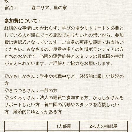
数：
宿泊：
森エリア、里の家
参加費について：
経済的な事情にかかわらず、学びの場やリトリートを必要と
している人が滞在できる施設でありたいとの想いから、参加
費は選択式となっています。ご自身の可能な範囲でお支払い
ください。みなさまのご厚意や多くの無償ボランティアの方
たちのおかげで、当園の運営維持とスタッフの最低限の生計
が支えられています。ご理解とご協力をお願いします。
◎かもしかさん：学生や求職中など、経済的に厳しい状況の
方
◎きつつきさん：一般の方
◎ふくろうさん：法人の経費で参加する方、かもしかさんを
サポートしたい方、養生園の活動やスタッフを応援したい
方、経済的にゆとりがある方
1人部屋
2~3人の相部屋