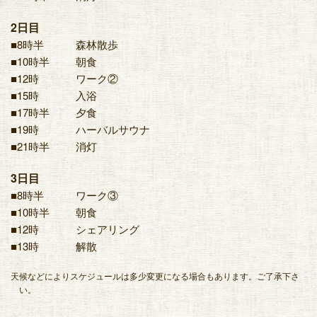
2日目
■8時半
森林散歩
■10時半
朝食
■12時
ワーク②
■15時
入浴
■17時半
夕食
■19時
ハーバルサウナ
■21時半
消灯
3日目
■8時半
ワーク③
■10時半
朝食
■12時
シェアリング
■13時
解散
天候などによりスケジュールは多少変更になる場合もあります。ご了承下さ
い。