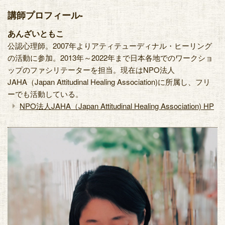
講師プロフィール-
あんざいともこ
公認心理師。2007年よりアティテューディナル・ヒーリング
の活動に参加。2013年～2022年まで日本各地でのワークショ
ップのファシリテーターを担当。現在はNPO法人
JAHA（Japan Attitudinal Healing Association)に所属し、フリ
ーでも活動している。
arrow_right
NPO法人JAHA（Japan Attitudinal Healing Association) HP