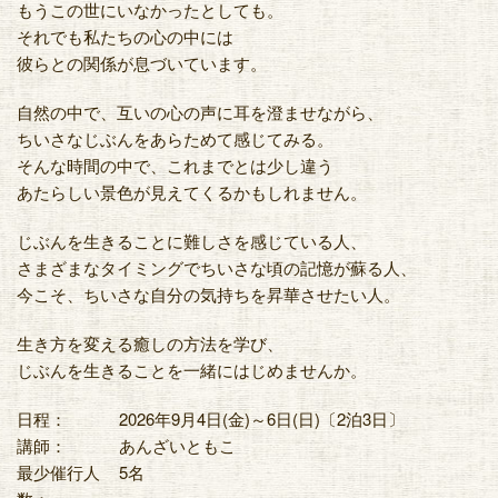
もうこの世にいなかったとしても。
それでも私たちの心の中には
彼らとの関係が息づいています。
自然の中で、互いの心の声に耳を澄ませながら、
ちいさなじぶんをあらためて感じてみる。
そんな時間の中で、これまでとは少し違う
あたらしい景色が見えてくるかもしれません。
じぶんを生きることに難しさを感じている人、
さまざまなタイミングでちいさな頃の記憶が蘇る人、
今こそ、ちいさな自分の気持ちを昇華させたい人。
生き方を変える癒しの方法を学び、
じぶんを生きることを一緒にはじめませんか。
日程：
2026年9月4日(金)～6日(日)〔2泊3日〕
講師：
あんざいともこ
最少催行人
5名