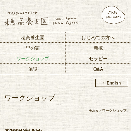
穂高養生園
はじめての方へ
里の家
新棟
ワークショップ
セラピー
施設
Q&A
arrow_right
English
ワークショップ
Home
>
ワークショップ
2026/9/4(金)-6(日)